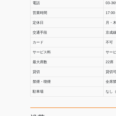
電話
03-36
営業時間
17:00
定休日
月・
交通手段
京成
カード
不可
サービス料
サー
最大席数
22席
貸切
貸切可
禁煙・喫煙
全席
駐車場
なし