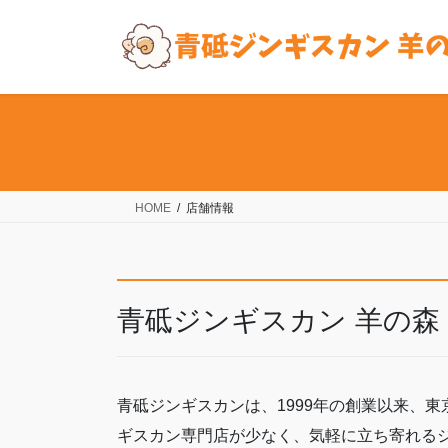
コ
ナ
ン
ビ
テ
ゲ
ン
ー
ツ
シ
へ
ョ
ス
ン
キ
に
ッ
移
HOME
店舗情報
プ
動
青砥ジンギスカン 羊の森
青砥ジンギスカンは、1999年の創業以来、
ギスカン専門店が少なく、気軽に立ち寄れる