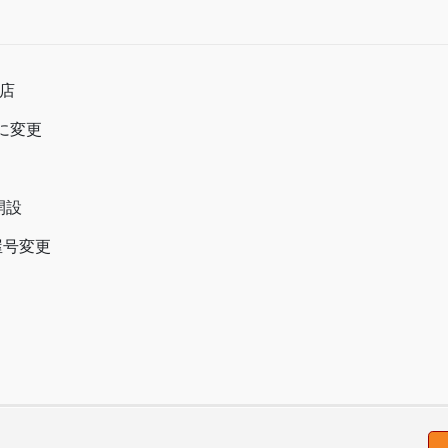
開店
ンに変更
開設
屋号変更