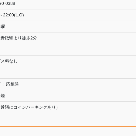
90-0388
～22:00(L.O)
木曜
線青砥駅より徒歩2分
ビス料なし
 ：応相談
禁煙
（近隣にコインパーキングあり）